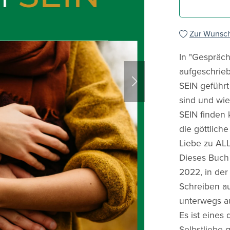
Zur Wunsch
In "Gespräc
aufgeschrieb
SEIN geführt 
sind und wi
SEIN finden
die göttlich
Liebe zu AL
Dieses Buch
2022, in der
Schreiben au
unterwegs au
Es ist eines
Selbstliebe 