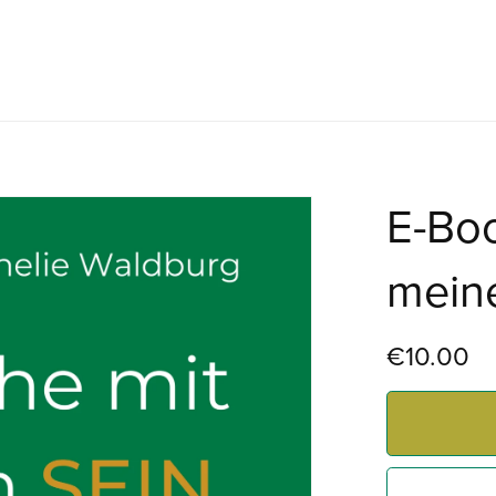
E-Bo
mein
€10.00