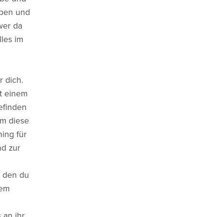
eben und
wer da
les im
 dich.
t einem
efinden
um diese
ing für
nd zur
, den du
dem
 an ihr