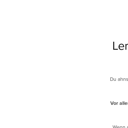
Le
Du ahnst
Vor alle
Wenn d