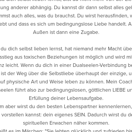
ng anderer abhängig. Du kannst dir dann selbst alles g
mst auch alles, was du brauchst. Du wirst herausfinden, 
ebt und dass es sich um bedingungslose Liebe handelt. Al
Außen ist dann eine Zugabe.
u dich selbst lieben lernst, hat niemand mehr Macht über
sstieg aus toxischen Beziehungen ist möglich und wird mi
nz leicht. Wenn du dich in einer Dualseelen-Verbindung b
t, ist der Weg über die Selbstliebe überhaupt der einzige, 
auf physische Art und Weise leben zu können. Mein Coach
eelen führt also zur bedingungslosen, göttlichen LIEBE u
Erfüllung deiner Lebensaufgabe.
em aber wirst du den besten Lebenspartner kennenlernen
r vorstellen kannst: dein eigenes SEIN. Dadurch wirst du 
spirituellen Erwachen näher kommen.
ißt es im Märchen: "Sie lebten glücklich und zufrieden bis