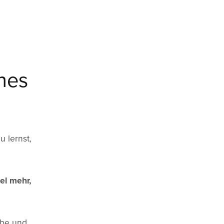
nes
u lernst,
iel mehr,
ebe und