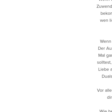
Zuwendu
bekom
wen li
Wenn d
Der Au
Mal ga
solltes
Liebe 
Duals
Vor all
di
Wie he