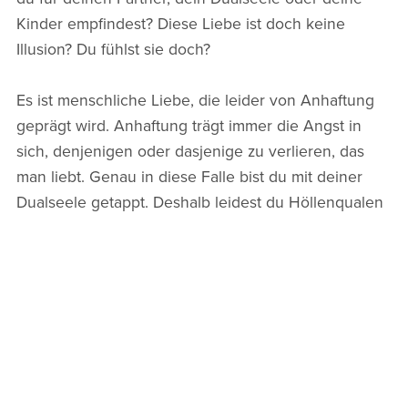
Kinder empfindest? Diese Liebe ist doch keine
Illusion? Du fühlst sie doch?
Es ist menschliche Liebe, die leider von Anhaftung
geprägt wird. Anhaftung trägt immer die Angst in
sich, denjenigen oder dasjenige zu verlieren, das
man liebt. Genau in diese Falle bist du mit deiner
Dualseele getappt. Deshalb leidest du Höllenqualen
in der Trennungsphase. Diese Höllenqualen enden
in dem Moment, wo dein Ego erschöpft aufgibt und
du den Verlust akzeptierst. Du musst dich nicht
darüber freuen und kannst durchaus deiner
Dualseele nachtrauern, aber der Schmerz des
Widerstands weicht der Erkenntnis der EINHEIT und
der göttlichen LIEBE.