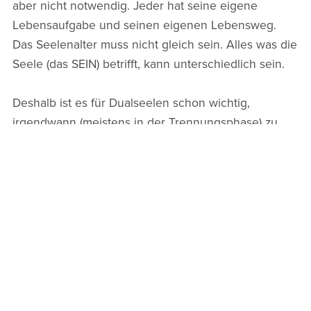
aber nicht notwendig. Jeder hat seine eigene
Lebensaufgabe und seinen eigenen Lebensweg.
Das Seelenalter muss nicht gleich sein. Alles was die
Seele (das SEIN) betrifft, kann unterschiedlich sein.
Deshalb ist es für Dualseelen schon wichtig,
irgendwann (meistens in der Trennungsphase) zu
erkennen, worum es sich handelt. Denn die
menschlichen Regeln sind außer Kraft gesetzt,
gelten für sie nicht. Solltest du deine Dualseele
getroffen haben und in "Trennung" von ihr leben,
helfen dir keine Ex-zurück-Strategien und keine
psychologischen Tricks. Auch wenn dich deine
Dualseele schrecklich vermissen sollte, wird es kein
dauerhaftes und unkompliziertes Zusammenkommen
geben, solange du nicht in der EINHEIT mit deinem