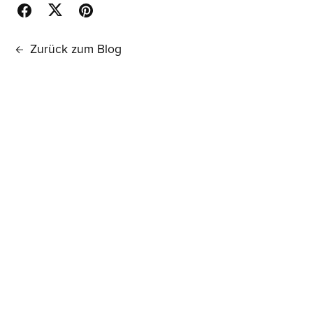
Zurück zum Blog
Kommentare (
3
)
Kommentieren
Yvonne Pretzsch
(Vor 9 Monaten)
Liebe Annelie, deine Worte sind Wegweiser, Brücken,