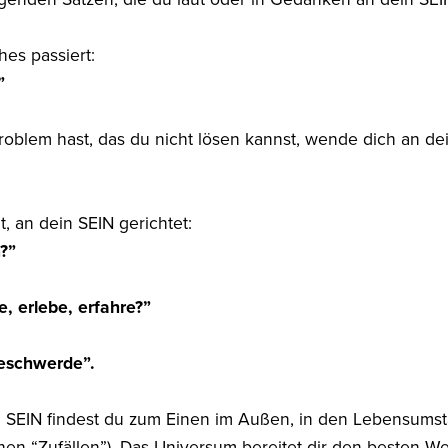
es passiert:
”
oblem hast, das du nicht lösen kannst, wende dich an dei
, an dein SEIN gerichtet:
?”
e, erlebe, erfahre?”
eschwerde”.
 SEIN findest du zum Einen im Außen, in den Lebensums
hen “Zufällen”). Das Universum bereitet dir den besten W