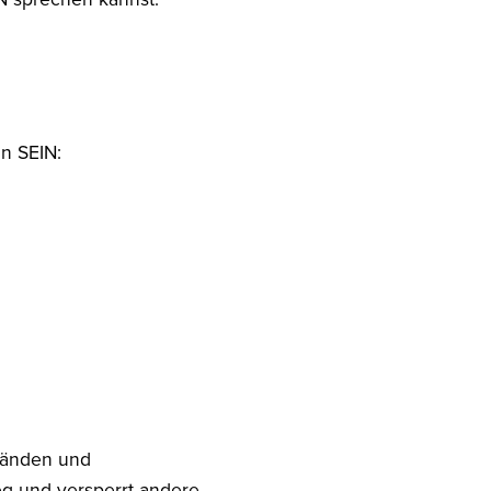
n SEIN:
tänden und
eg und versperrt andere