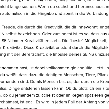
nicht lange suchen. Wenn du suchst und herumschaust mi
 automatisch in die Hingabe und somit in die Verbindung
reude, die durch die Kreativität, die dir innewohnt, ents
SEIN selbst bezeichnen. Oder zumindest ist es so, dass au
 SEIN immer Kreativität entsteht. Die “beste” Möglichkeit,
 Kreativität. Diese Kreativität entsteht durch die Möglich
g mit der Bereitschaft, die Impulse deines SEINS umzuse
nommen hast, ist dabei vollkommen gleichgültig. Jetzt, i
u weißt, dass dazu die richtigen Menschen, Tiere, Pflanz
orhanden sind. Du als Mensch bist es, der durch die Kreat
lse, Dinge entstehen lassen kann. Ob du plötzlich ein al
en, ob du jemandem zulächelst oder im Regen spazieren g
rchatmest, ist egal. Es wird in jedem Fall der Anfang von v
reude bringen werden.