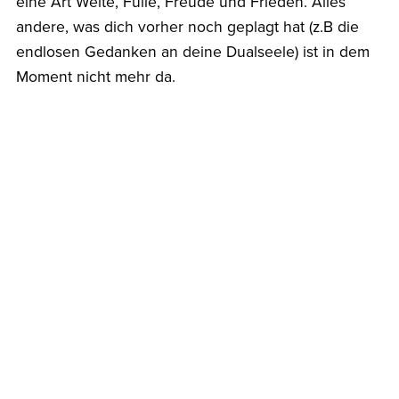
eine Art Weite, Fülle, Freude und Frieden. Alles
andere, was dich vorher noch geplagt hat (z.B die
endlosen Gedanken an deine Dualseele) ist in dem
Moment nicht mehr da.
Deshalb zeige ich immer wieder den Weg in die
bedingungslose Hingabe an das göttliche SEIN auf.
Denn es ist der einzige Weg heraus aus Angst,
Druck, Sehnsucht und Schmerz.
In LIEBE
Annelie
Wenn du Unterstützung und Begleitung auf der
Reise zu deinem SEIN wünscht
klicke hier
.