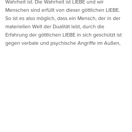
Wahrheit ist. Die Wahrheit ist LIEBE und wir
Menschen sind erfüllt von dieser göttlichen LIEBE.
So ist es also möglich, dass ein Mensch, der in der
materiellen Welt der Dualität lebt, durch die
Erfahrung der göttlichen LIEBE in sich geschützt ist
gegen verbale und psychische Angriffe im Außen,
gegen Abwertung, Ausgrenzung und Beleidigungen.
Alles was ich bis jetzt geschrieben habe, trifft auch
auf den Menschen zu, der deine Dualseele ist. Als
Mensch kann er dich verletzen, wenn du dich auch
nur in deiner Menschlichkeit wahrnimmst. Die
Lösung liegt im Erkennen deines SEINS, deiner
göttlichen Seele in dir. Diese große LIEBE, die immer
mit dir und in dir als Mensch vorhanden ist. Deine
göttliche Lebenskraft. Sie ist in dir vorhanden und