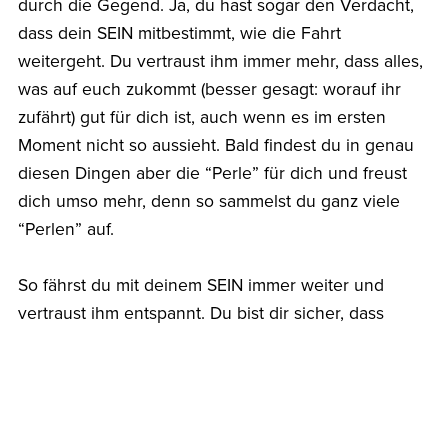
durch die Gegend. Ja, du hast sogar den Verdacht,
dass dein SEIN mitbestimmt, wie die Fahrt
weitergeht. Du vertraust ihm immer mehr, dass alles,
was auf euch zukommt (besser gesagt: worauf ihr
zufährt) gut für dich ist, auch wenn es im ersten
Moment nicht so aussieht. Bald findest du in genau
diesen Dingen aber die “Perle” für dich und freust
dich umso mehr, denn so sammelst du ganz viele
“Perlen” auf.
So fährst du mit deinem SEIN immer weiter und
vertraust ihm entspannt. Du bist dir sicher, dass
nichts Schlimmes auf dich zukommen wird. Nach
einiger Zeit, bemerkst du vielleicht, dass nicht nur
dein SEIN, sondern du selbst - mit Hilfe deines SEINS
- die Fahrt, die Szenen, die Bilder und die Figuren,