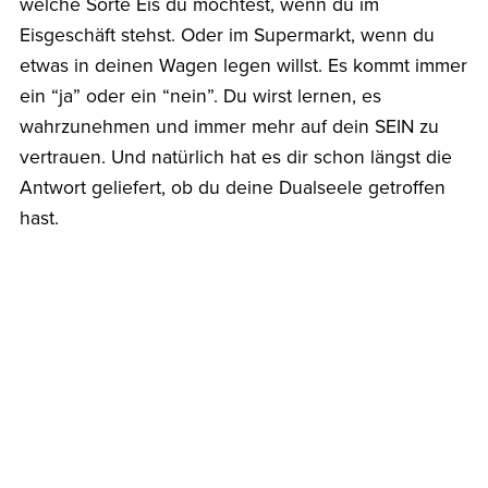
welche Sorte Eis du möchtest, wenn du im
Eisgeschäft stehst. Oder im Supermarkt, wenn du
etwas in deinen Wagen legen willst. Es kommt immer
ein “ja” oder ein “nein”. Du wirst lernen, es
wahrzunehmen und immer mehr auf dein SEIN zu
vertrauen. Und natürlich hat es dir schon längst die
Antwort geliefert, ob du deine Dualseele getroffen
hast.
Nur ob das dein Ego akzeptiert und nicht doch
wieder Zweifel anmeldet?
In LIEBE
Annelie
Wenn du Unterstützung und Begleitung auf der
Reise zu deinem SEIN wünscht
klicke hier
.